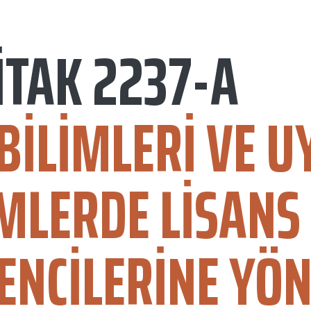
İTAK 2237-A
 BILIMLERI VE 
IMLERDE LISANS
ENCILERINE YÖN