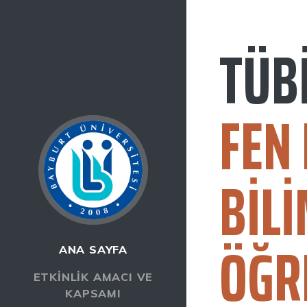
TÜB
FEN
BIL
ÖĞR
ANA SAYFA
ETKINLIK AMACI VE
KAPSAMI