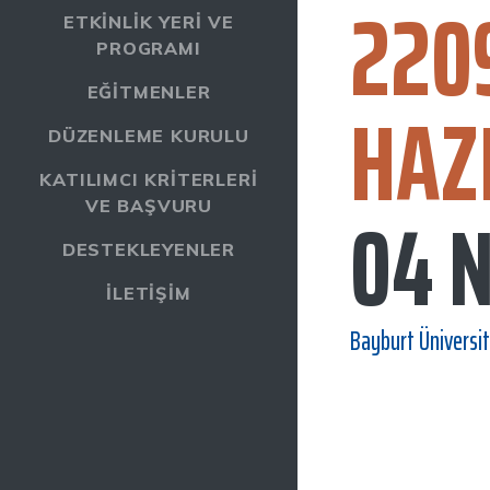
220
ETKINLIK YERI VE
PROGRAMI
EĞITMENLER
HAZ
DÜZENLEME KURULU
KATILIMCI KRITERLERI
04 
VE BAŞVURU
DESTEKLEYENLER
İLETIŞIM
Bayburt Üniversit