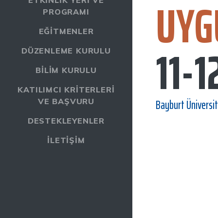
UYG
ETKINLIK YERI VE
PROGRAMI
EĞITMENLER
11-1
DÜZENLEME KURULU
BILIM KURULU
KATILIMCI KRITERLERI
Bayburt Üniversit
VE BAŞVURU
DESTEKLEYENLER
İLETIŞIM