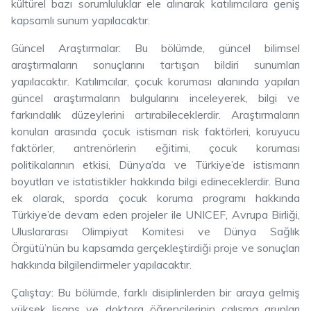
kültürel bazı sorumluluklar ele alınarak katılımcılara geniş
kapsamlı sunum yapılacaktır.
Güncel Araştırmalar: Bu bölümde, güncel bilimsel
araştırmaların sonuçlarını tartışan bildiri sunumları
yapılacaktır. Katılımcılar, çocuk koruması alanında yapılan
güncel araştırmaların bulgularını inceleyerek, bilgi ve
farkındalık düzeylerini artırabileceklerdir. Araştırmaların
konuları arasında çocuk istismarı risk faktörleri, koruyucu
faktörler, antrenörlerin eğitimi, çocuk koruması
politikalarının etkisi, Dünya’da ve Türkiye’de istismarın
boyutları ve istatistikler hakkında bilgi edineceklerdir. Buna
ek olarak, sporda çocuk koruma programı hakkında
Türkiye’de devam eden projeler ile UNICEF, Avrupa Birliği,
Uluslararası Olimpiyat Komitesi ve Dünya Sağlık
Örgütü’nün bu kapsamda gerçekleştirdiği proje ve sonuçları
hakkında bilgilendirmeler yapılacaktır.
Çalıştay: Bu bölümde, farklı disiplinlerden bir araya gelmiş
yüksek lisans ve doktora öğrencilerinin çalışma grupları