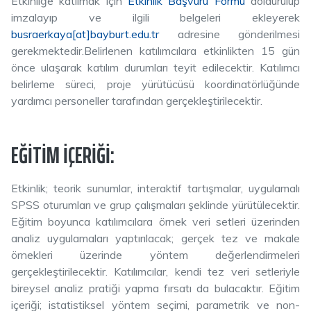
Etkinliğe katılmak için
Etkinlik Başvuru Formu
doldurulup
imzalayıp ve ilgili belgeleri ekleyerek
busraerkaya[at]bayburt.edu.tr
adresine gönderilmesi
gerekmektedir.Belirlenen katılımcılara etkinlikten 15 gün
önce ulaşarak katılım durumları teyit edilecektir. Katılımcı
belirleme süreci, proje yürütücüsü koordinatörlüğünde
yardımcı personeller tarafından gerçekleştirilecektir.
EĞITIM İÇERIĞI:
Etkinlik; teorik sunumlar, interaktif tartışmalar, uygulamalı
SPSS oturumları ve grup çalışmaları şeklinde yürütülecektir.
Eğitim boyunca katılımcılara örnek veri setleri üzerinden
analiz uygulamaları yaptırılacak; gerçek tez ve makale
örnekleri üzerinde yöntem değerlendirmeleri
gerçekleştirilecektir. Katılımcılar, kendi tez veri setleriyle
bireysel analiz pratiği yapma fırsatı da bulacaktır. Eğitim
içeriği; istatistiksel yöntem seçimi, parametrik ve non-