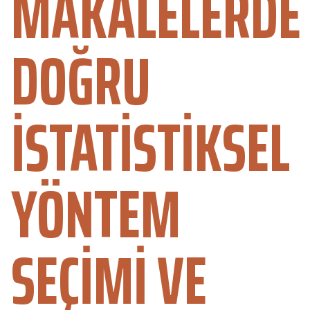
MAKALELERDE
DOĞRU
İSTATISTIKSEL
YÖNTEM
SEÇIMI VE